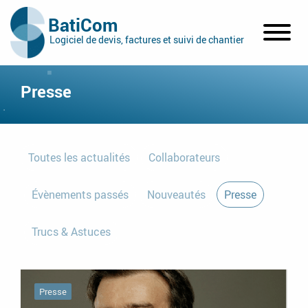
BatiCom
Logiciel de devis, factures et suivi de chantier
Affich
le
menu
Presse
Toutes les actualités
Collaborateurs
Évènements passés
Nouveautés
Presse
Trucs & Astuces
Presse